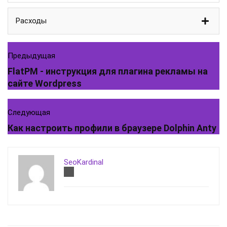
Расходы
Предыдущая
FlatPM - инструкция для плагина рекламы на
сайте Wordpress
Следующая
Как настроить профили в браузере Dolphin Anty
SeoKardinal