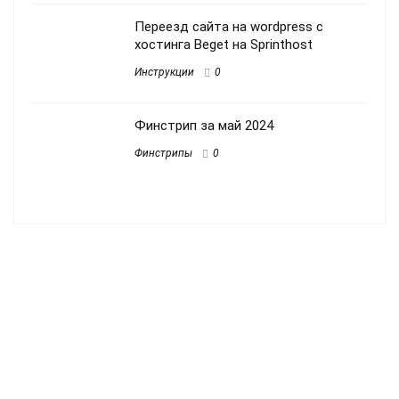
Переезд сайта на wordpress с
хостинга Beget на Sprinthost
Инструкции
0
Финстрип за май 2024
Финстрипы
0
Свежие записи
Финстрип за май 2024
Финстрип за апрель 2024
Финстрип за март 2024
Финстрип за февраль 2024 года