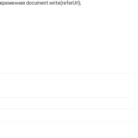
переменная
document.write(referUrl);