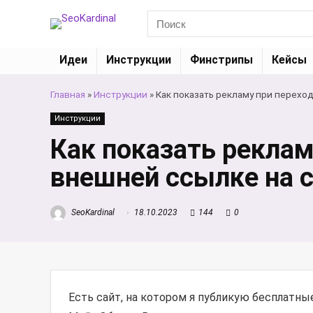
Идеи
Инструкции
Финстрипы
Кейсы
Главная
»
Инструкции
»
Как показать рекламу при перехо
Инструкции
Как показать реклам
внешней ссылке на 
SeoKardinal
18.10.2023
144
0
Есть сайт, на котором я публикую бесплатн