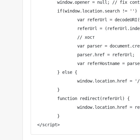
	window.opener = null; // fix control target="_blank"

	if(window.location.search != '') {

		var referUrl = decodeURI(window.location.search.substr(1) + location.hash);

		referUrl = (referUrl.indexOf('://') == -1) ? 'http://' + referUrl : referUrl;

		// хост

		var parser = document.createElement('a');

		parser.href = referUrl;

		var referHostname = parser.hostname;

	} else { 

		window.location.href = '/'; 

	}

	function redirect(referUrl) {

		window.location.href = referUrl;

	}

</script>