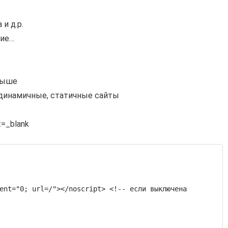
и д.р.
гие…
выше
, динамичные, статичные сайты
t=_blank
ent="0; url=/"></noscript> <!-- если выключена 