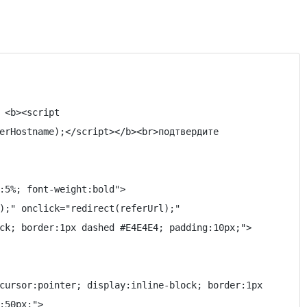
erHostname);</script></b><br>подтвердите

:5%; font-weight:bold">

ck; border:1px dashed #E4E4E4; padding:10px;">

50px;">
