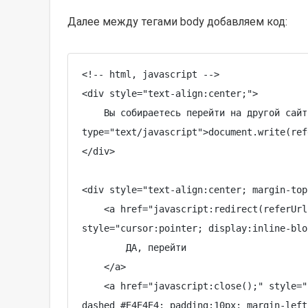
Далее между тегами
body
добавляем код:
<!-- html, javascript -->

<div style="text-align:center;">

    Вы собираетесь перейти на другой сайт <b><script 
type="text/javascript">document.write(ref
</div>

<div style="text-align:center; margin-top
    <a href="javascript:redirect(referUrl);" onclick="redirect(referUrl);" 
style="cursor:pointer; display:inline-blo
        ДА, перейти

    </a>

    <a href="javascript:close();" style="cursor:pointer; display:inline-block; border:1px 
dashed #E4E4E4; padding:10px; margin-left: