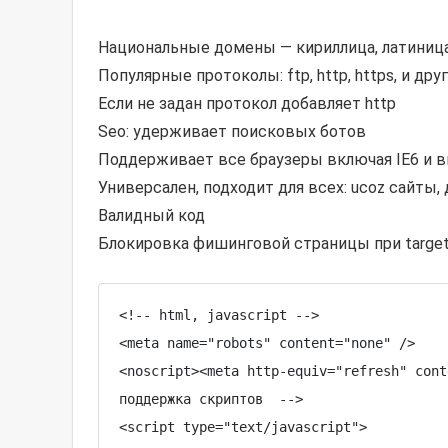
Национальные домены — кириллица, латиница 
Популярные протоколы: ftp, http, https, и дру
Если не задан протокол добавляет http
Seo: удерживает поисковых ботов
Поддерживает все браузеры включая IE6 и 
Универсален, подходит для всех: ucoz сайты
Валидный код
Блокировка фишинговой страницы при
targe
<!-- html, javascript -->

<meta name="robots" content="none" />

<noscript><meta http-equiv="refresh" cont
поддержка скриптов  -->

<script type="text/javascript">
